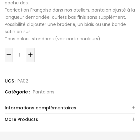
poche dos.
Fabrication Française dans nos ateliers, pantalon ajusté à la
longueur demandée, ourlets bas finis sans supplément,
Possibilité d’ajouter une broderie, un biais ou une bande
satin en sus.
Tous coloris standards (voir carte couleurs)
quantité
de
Pantalon
Nuance
UGS :
PA02
Catégorie :
Pantalons
Informations complémentaires
More Products