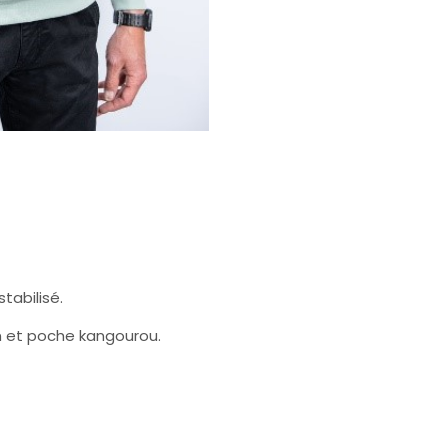
tabilisé.
on et poche kangourou.