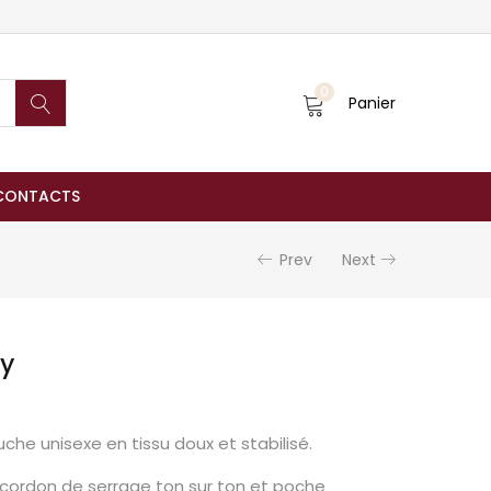
0
Panier
CONTACTS
Prev
Next
y
che unisexe en tissu doux et stabilisé.
, cordon de serrage ton sur ton et poche