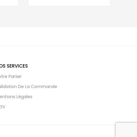
OS SERVICES
otre Panier
alidation De La Commande
entions Légales
GV