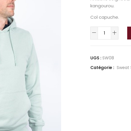
kangourou.
Col capuche.
quantité
de
Miami
Hoody
UGS :
SW08
Catégorie :
Sweat 