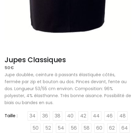
Jupes Classiques
50€
Jupe doublée, ceinture à passants élastiquée côtés,
fermée par zip et bouton au dos. Pinces devant, fente au
dos. Longueur 53/55 cm environ. Composition: 96%
polyester, 4% élasthanne. Très bonne aisance. Possibilité de
biais ou bandes en sus.
34
36
38
40
42
44
46
48
Taille :
50
52
54
56
58
60
62
64