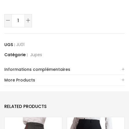
quantité
de
Jupes
Classiques
UGS :
JU01
Catégorie :
Jupes
Informations complémentaires
More Products
RELATED PRODUCTS